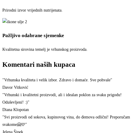
Prirodni izvor vrijednih nutrijenata.
Pažljivo odabrane sjemenke
Kvalitetna sirovina temelj je vrhunskog proizvoda.
Komentari naših kupaca
"Vrhunska kvaliteta i velik izbor. Zdravo i domaće. Sve pohvale"
Davor Vitković
"Vrhunski i kvalitetni proizvodi, ali i idealan poklon za svaku prigodu!
Oduševljeni! :)"
Diana Klopotan
"Svi proizvodi od sokova, kupinovog vina, do đemova odlični! Preporučam
svakome🤗🩷"
Jelena Šipek