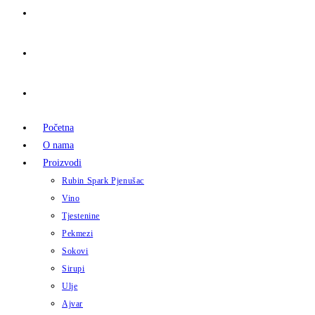
Početna
O nama
Proizvodi
Rubin Spark Pjenušac
Vino
Tjestenine
Pekmezi
Sokovi
Sirupi
Ulje
Ajvar