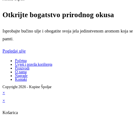
Otkrijte bogatstvo prirodnog okusa
Isprobajte bučino ulje i obogatite svoja jela jedinstvenom aromom koja se
pamti.
Pogledaj ulje
Početna
Uvjeti i pravila korištenja
Proizvodi
O nama
Nagrade
Kontakt
Copyright 2026 - Kupine Špoljar
×
×
Košarica