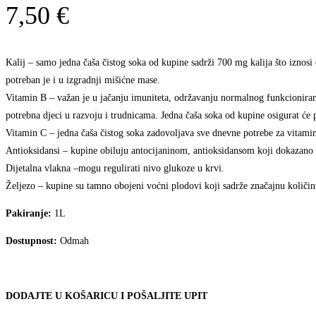
7,50
€
Kalij – samo jedna čaša čistog soka od kupine sadrži 700 mg kalija što iznosi
potreban je i u izgradnji mišićne mase.
Vitamin B – važan je u jačanju imuniteta, održavanju normalnog funkcioniranja 
potrebna djeci u razvoju i trudnicama. Jedna čaša soka od kupine osigurat ć
Vitamin C – jedna čaša čistog soka zadovoljava sve dnevne potrebe za vitamin
Antioksidansi – kupine obiluju antocijaninom, antioksidansom koji dokazano s
Dijetalna vlakna –mogu regulirati nivo glukoze u krvi.
Željezo – kupine su tamno obojeni voćni plodovi koji sadrže značajnu količin
Pakiranje:
1L
Dostupnost:
Odmah
DODAJTE U KOŠARICU I POŠALJITE UPIT