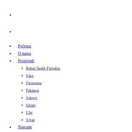
Početna
O nama
Proizvodi
Rubin Spark Pjenušac
Vino
Tjestenine
Pekmezi
Sokovi
Sirupi
Ulje
Ajvar
Nagrade