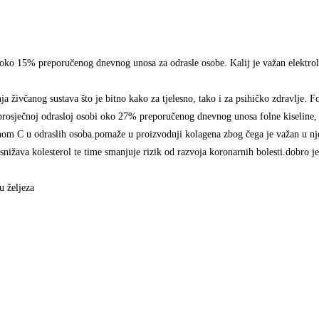
 oko 15% preporučenog dnevnog unosa za odrasle osobe. Kalij je važan elektrolit
živčanog sustava što je bitno kako za tjelesno, tako i za psihičko zdravlje. Fol
e prosječnoj odrasloj osobi oko 27% preporučenog dnevnog unosa folne kiselin
om C u odraslih osoba.pomaže u proizvodnji kolagena zbog čega je važan u njezi
nižava kolesterol te time smanjuje rizik od razvoja koronarnih bolesti.dobro je
u željeza