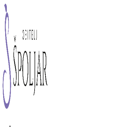
Preskoči
na
sadržaj