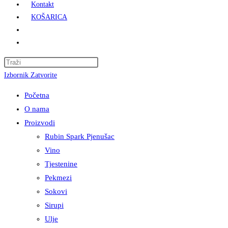
Kontakt
KOŠARICA
Press
Escape
Izbornik
Zatvorite
to
Početna
close
O nama
the
Proizvodi
search
Rubin Spark Pjenušac
panel.
Vino
Tjestenine
Pekmezi
Sokovi
Sirupi
Ulje