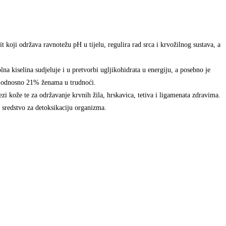
 koji održava ravnotežu pH u tijelu, regulira rad srca i krvožilnog sustava, a
na kiselina sudjeluje i u pretvorbi ugljikohidrata u energiju, a posebno je
e, odnosno 21% ženama u trudnoći.
 kože te za održavanje krvnih žila, hrskavica, tetiva i ligamenata zdravima.
 sredstvo za detoksikaciju organizma.