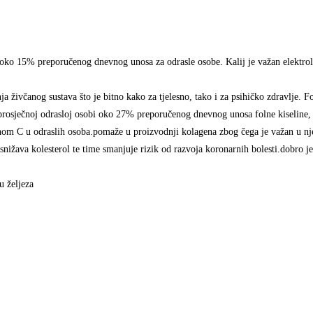
 oko 15% preporučenog dnevnog unosa za odrasle osobe. Kalij je važan elektrolit
živčanog sustava što je bitno kako za tjelesno, tako i za psihičko zdravlje. Fol
e prosječnoj odrasloj osobi oko 27% preporučenog dnevnog unosa folne kiselin
om C u odraslih osoba.pomaže u proizvodnji kolagena zbog čega je važan u njezi
nižava kolesterol te time smanjuje rizik od razvoja koronarnih bolesti.dobro je
u željeza