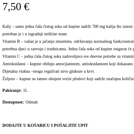
7,50
€
Kalij – samo jedna čaša čistog soka od kupine sadrži 700 mg kalija što iznosi
potreban je i u izgradnji mišićne mase.
Vitamin B – važan je u jačanju imuniteta, održavanju normalnog funkcioniranja 
potrebna djeci u razvoju i trudnicama. Jedna čaša soka od kupine osigurat ć
Vitamin C – jedna čaša čistog soka zadovoljava sve dnevne potrebe za vitamin
Antioksidansi – kupine obiluju antocijaninom, antioksidansom koji dokazano s
Dijetalna vlakna –mogu regulirati nivo glukoze u krvi.
Željezo – kupine su tamno obojeni voćni plodovi koji sadrže značajnu količin
Pakiranje:
1L
Dostupnost:
Odmah
DODAJTE U KOŠARICU I POŠALJITE UPIT