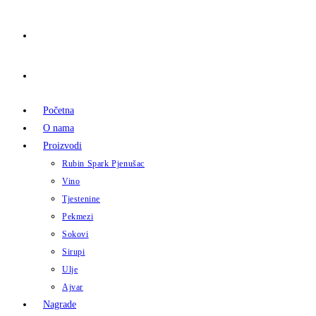
Početna
O nama
Proizvodi
Rubin Spark Pjenušac
Vino
Tjestenine
Pekmezi
Sokovi
Sirupi
Ulje
Ajvar
Nagrade