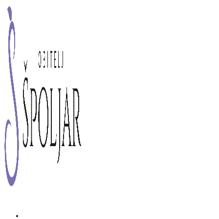
Preskoči
na
sadržaj