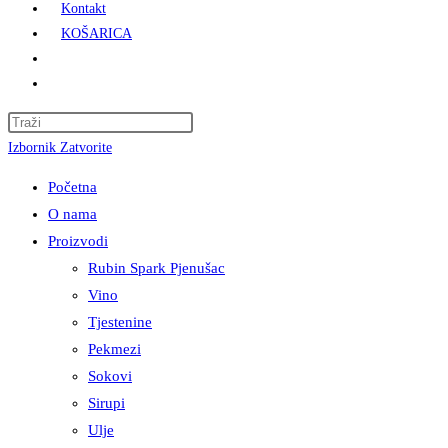
Kontakt
KOŠARICA
Press
Escape
Izbornik
Zatvorite
to
Početna
close
O nama
the
Proizvodi
search
Rubin Spark Pjenušac
panel.
Vino
Tjestenine
Pekmezi
Sokovi
Sirupi
Ulje