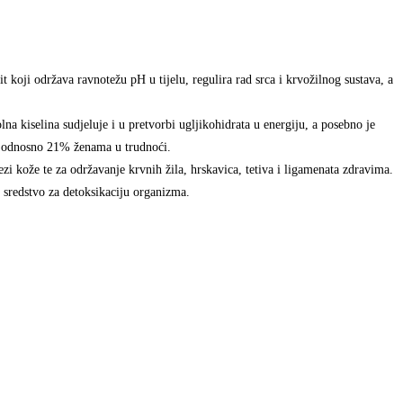
 koji održava ravnotežu pH u tijelu, regulira rad srca i krvožilnog sustava, a
na kiselina sudjeluje i u pretvorbi ugljikohidrata u energiju, a posebno je
e, odnosno 21% ženama u trudnoći.
 kože te za održavanje krvnih žila, hrskavica, tetiva i ligamenata zdravima.
 sredstvo za detoksikaciju organizma.