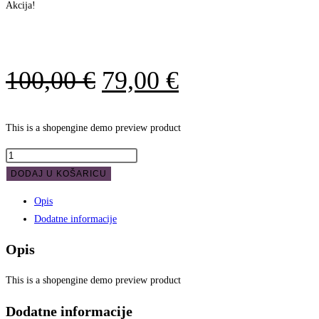
Akcija!
Izvorna
Trenutna
100,00
€
79,00
€
cijena
cijena
bila
je:
This is a shopengine demo preview product
je:
79,00 €.
Shopengine
preview
100,00 €.
DODAJ U KOŠARICU
product
Opis
[do
Dodatne informacije
not
delete
Opis
it]
količina
This is a shopengine demo preview product
Dodatne informacije