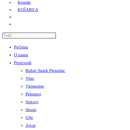
Kontakt
KOŠARICA
Press
Escape
Početna
to
O nama
close
Proizvodi
the
Rubin Spark Pjenušac
search
Vino
panel.
Tjestenine
Pekmezi
Sokovi
Sirupi
Ulje
Ajvar