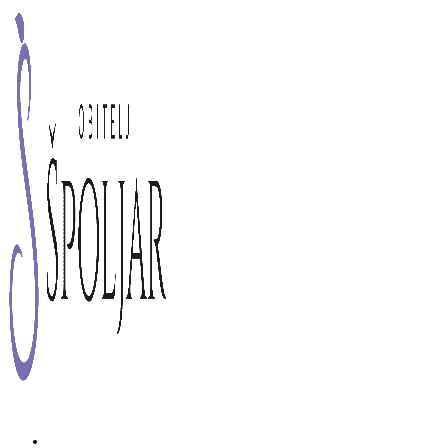
Preskoči
na
sadržaj