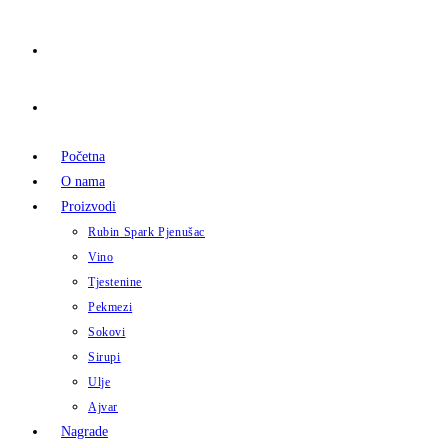
Početna
O nama
Proizvodi
Rubin Spark Pjenušac
Vino
Tjestenine
Pekmezi
Sokovi
Sirupi
Ulje
Ajvar
Nagrade